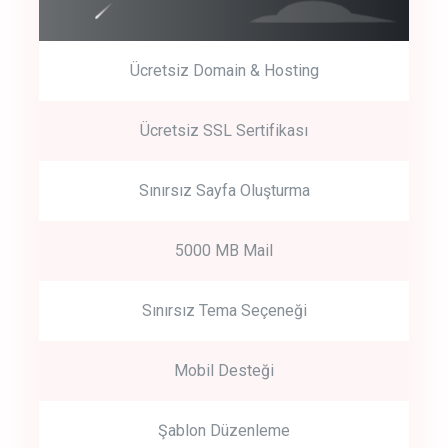
Ücretsiz Domain & Hosting
Get Started
Ücretsiz SSL Sertifikası
Start by trying our service for 30 days free trial no credit card
required.
Sınırsız Sayfa Oluşturma
5000 MB Mail
Sınırsız Tema Seçeneği
Mobil Desteği
Şablon Düzenleme