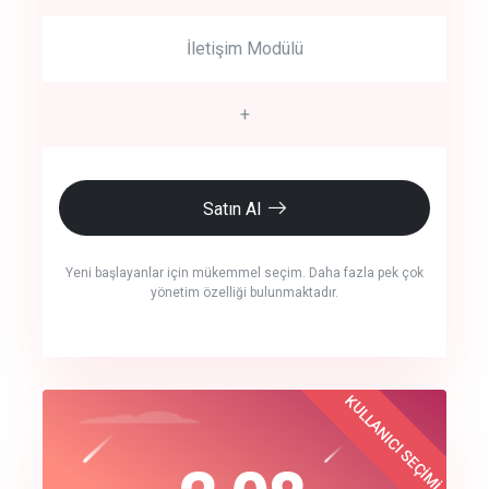
İletişim Modülü
+
Satın Al
Yeni başlayanlar için mükemmel seçim. Daha fazla pek çok
yönetim özelliği bulunmaktadır.
crm auto cync
KULLANICI SEÇİMİ
Best Choice
click to call back