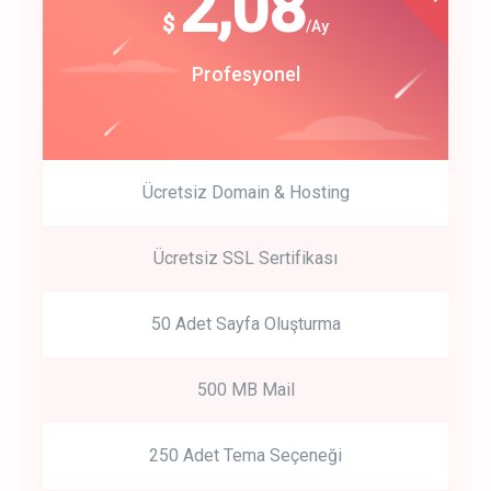
180
2,08
$
$
/year
/Ay
track energy costs
Start Up
Profesyonel
predictive dialing
Ücretsiz Domain & Hosting
Get Started
Ücretsiz SSL Sertifikası
Start by trying our service for 30 days free trial no credit card
required.
50 Adet Sayfa Oluşturma
500 MB Mail
250 Adet Tema Seçeneği