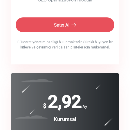
Satın Al
E-Ticaret yönetim özelliği bulunmaktadır. Sürekli büyüyen bir
kitleye ve çevrimiçi varlığa sahip siteler için mükemmel.
crm auto cync
click to call back
240
2,92
$
$
/year
/Ay
track energy costs
Coroprate
Kurumsal
predictive dialing