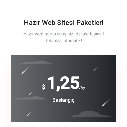
Hazır Web Sitesi Paketleri
Hazır web sitesi ile işinizi dijitale taşıyın!
Tek tıkla, otomatik!
Free
1,25
$
/Ay
Basic
Başlangıç